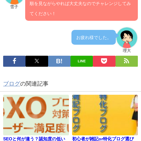
順を見ながらやれば大丈夫なのでチャレンジしてみ
雪子
てください！
お疲れ様でした。
理大
LINE
ブログ
の関連記事
SEOと何が違う？認知度の低い
初心者が雑記or特化ブログ選び